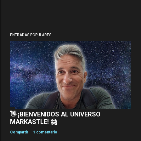
r
i
o
ENTRADAS POPULARES
👋 ¡BIENVENIDOS AL UNIVERSO
MARKASTLE! 🤗
Compartir
1 comentario